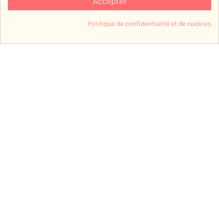
Accepter
Politique de confidentialité et de cookies
Hoodie Mixte Zippé
Trousse Normande
Consentement aux cookies
Cherwood Factory
18,00 €
82,00 €