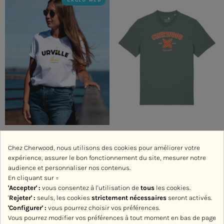
EXCLU WEB
T-shirt Mixte Urville Lover
T-shirt Mixte Cherwood Surf
Chez Cherwood, nous utilisons des cookies pour améliorer votre
Raz-bannes
Crew
expérience, assurer le bon fonctionnement du site, mesurer notre
audience et personnaliser nos contenus.
En cliquant sur =
45,00 €
44,00 €
'Accepter' :
vous consentez à l'utilisation de
tous
les cookies.
'
Rejeter
' :
seuls, les cookies
strictement nécessaires
seront activés.
'Configurer' :
vous pourrez choisir vos préférences.
Vous pourrez modifier vos préférences à tout moment en bas de page