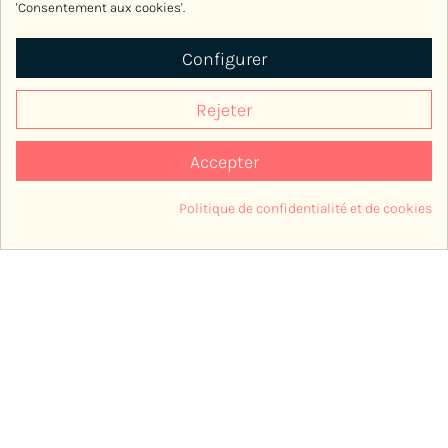
'Consentement aux cookies'.
EXCLU WEB
EXCLU WEB
Configurer
Rejeter
Accepter
Politique de confidentialité et de cookies
Consentement aux cookies
T-shirt Mixte Rouen Lover
T-shirt Homme
Cherbourgeois Bachi
45,00 €
44,00 €