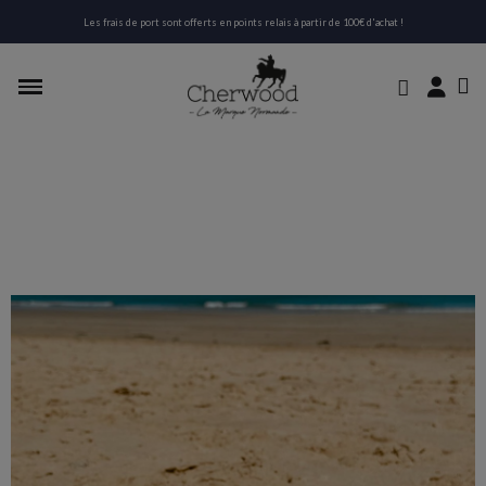
Les frais de port sont offerts en points relais à partir de 100€ d'achat !