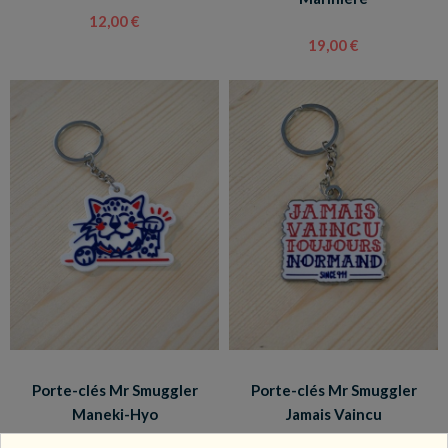
12,00 €
19,00 €
Porte-clés Mr Smuggler
Porte-clés Mr Smuggler
Maneki-Hyo
Jamais Vaincu