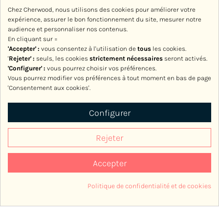
10,00 €
13,00 €
Chez Cherwood, nous utilisons des cookies pour améliorer votre
expérience, assurer le bon fonctionnement du site, mesurer notre
audience et personnaliser nos contenus.
En cliquant sur =
'Accepter' :
vous consentez à l'utilisation de
tous
les cookies.
'
Rejeter
' :
seuls, les cookies
strictement nécessaires
seront activés.
'Configurer' :
vous pourrez choisir vos préférences.
Vous pourrez modifier vos préférences à tout moment en bas de page
'Consentement aux cookies'.
Configurer
Rejeter
Accepter
Pochette velours Cherwood
Porte-clés Cherbourgeoise
Politique de confidentialité et de cookies
Love
12,00 €
Consentement aux cookies
19,00 €