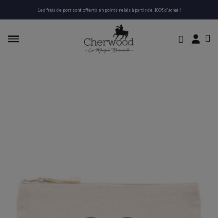
Les frais de port sont offerts en points relais à partir de 100€ d'achat !