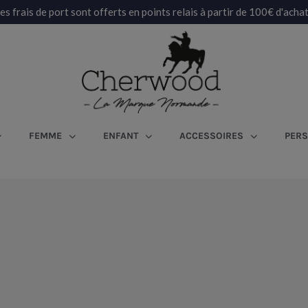
es frais de port sont offerts en points relais à partir de 100€ d'achat
FEMME
ENFANT
ACCESSOIRES
PERS