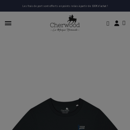
Les frais de port sont offerts en points relais à partir de 100€ d'achat !