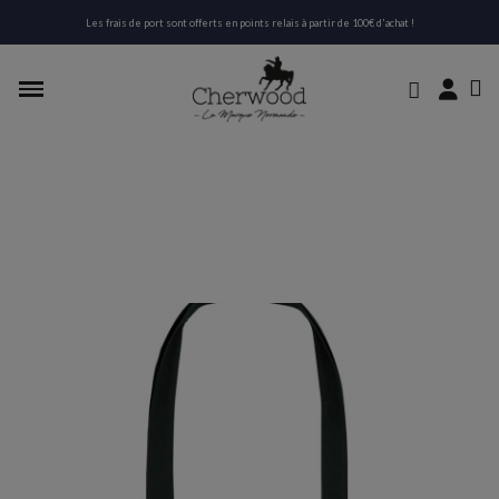
Les frais de port sont offerts en points relais à partir de 100€ d'achat !