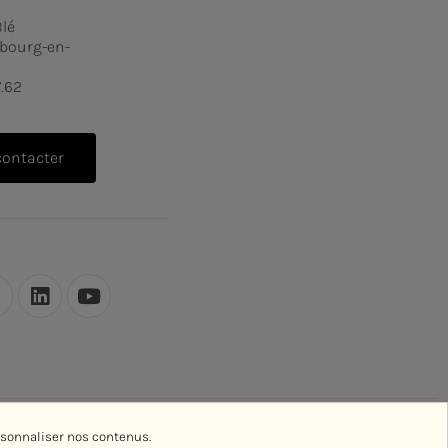
Blé
bourg-en-
7.62
contacter
rsonnaliser nos contenus.