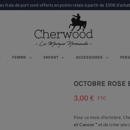
es frais de port sont offerts en points relais à partir de 100€ d'achat
FEMME
ENFANT
ACCESSOIRES
PERS
OCTOBRE ROSE 
3,00 €
TTC
Pour ce mois d'octobre, Che
et Cancer "
et de créer une c