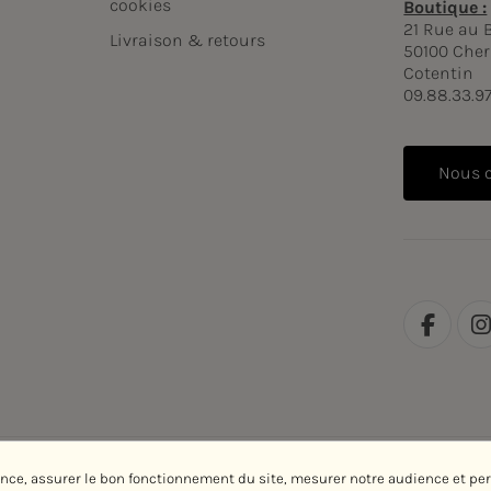
cookies
Boutique :
21 Rue au 
Livraison & retours
50100 Cher
Cotentin
09.88.33.9
Nous 
ence, assurer le bon fonctionnement du site, mesurer notre audience et pe