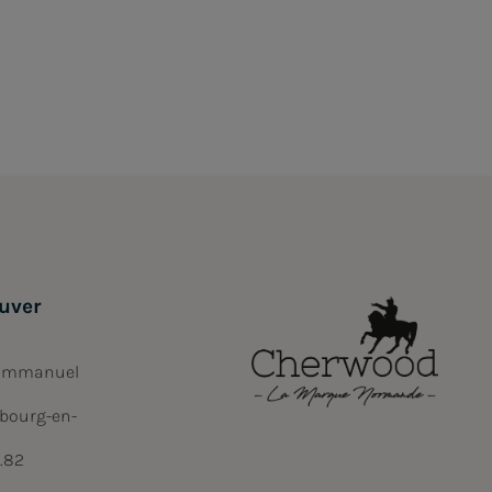
uver
 Emmanuel
bourg-en-
6.82