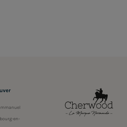
uver
 Emmanuel
bourg-en-