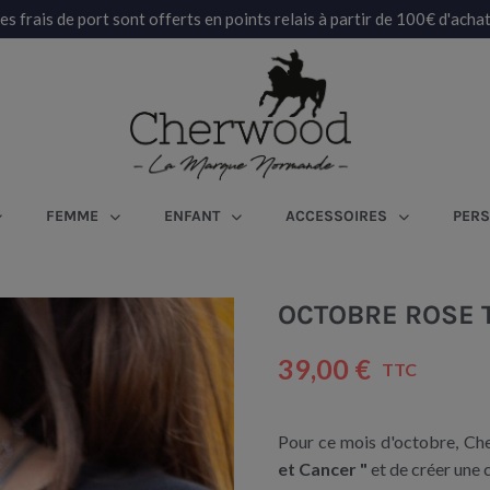
es frais de port sont offerts en points relais à partir de 100€ d'achat
FEMME
ENFANT
ACCESSOIRES
PERS
OCTOBRE ROSE 
39,00 €
TTC
Pour ce mois d'octobre, Che
et Cancer "
et de créer une c