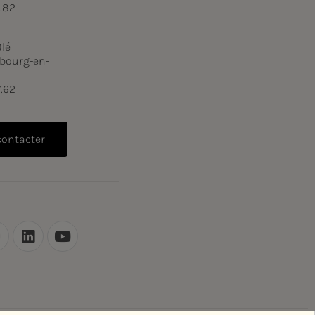
6.82
Blé
bourg-en-
7.62
contacter