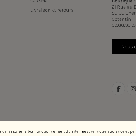
cookies
Boutique :
21 Rue au 
Livraison & retours
50100 Cher
Cotentin
09.88.33.9
Nous 
ence, assurer le bon fonctionnement du site, mesurer notre audience et pe