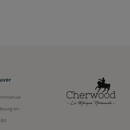
uver
 Emmanuel
bourg-en-
6.82