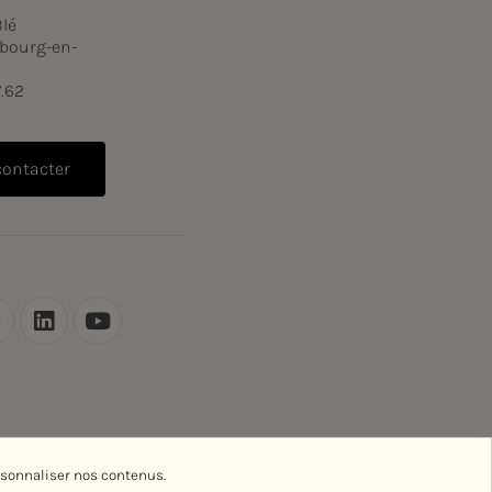
Blé
bourg-en-
7.62
contacter
rsonnaliser nos contenus.