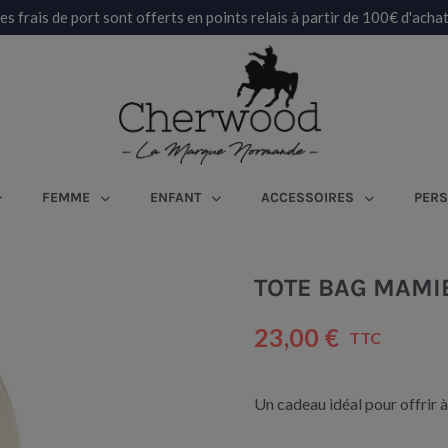
es frais de port sont offerts en points relais à partir de 100€ d'achat
FEMME
ENFANT
ACCESSOIRES
PERS
TOTE BAG MAMI
23,00 €
TTC
Un cadeau idéal pour offrir à