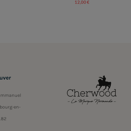
12,00 €
uver
 Emmanuel
bourg-en-
6.82