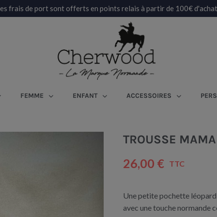
es frais de port sont offerts en points relais à partir de 100€ d'achat
FEMME
ENFANT
ACCESSOIRES
PERS
TROUSSE MAMA
26,00 €
TTC
Une petite pochette léopard p
avec une touche normande 