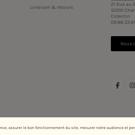
21 Rue au 
Livraison & retours
50100 Cher
Cotentin
09.88.33.9
Nous 
ence, assurer le bon fonctionnement du site, mesurer notre audience et pe
Avec le soutien de la Région Normandie