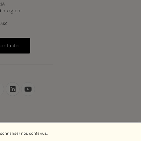
Blé
bourg-en-
7.62
contacter
rsonnaliser nos contenus.