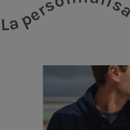
La personnalisa
Les comm
passées
en