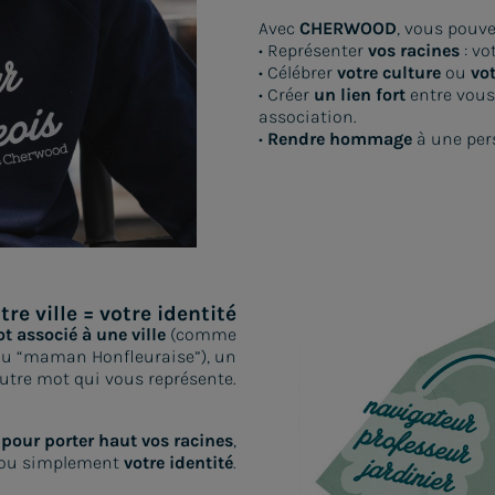
Avec
CHERWOOD
, vous pouve
• Représenter
vos racines
: vo
• Célébrer
votre culture
ou
vot
• Créer
un lien fort
entre vous 
association.
•
Rendre hommage
à une per
tre ville = votre identité
t associé à une ville
(comme
ou “maman Honfleuraise”), un
autre mot qui vous représente.
t
pour porter haut vos racines
,
, ou simplement
votre identité
.