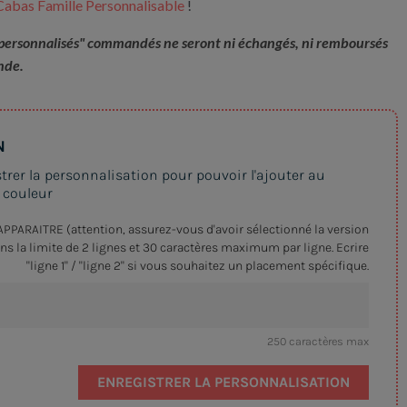
Cabas Famille Personnalisable
!
 "personnalisés" commandés ne seront ni échangés, ni remboursés
ande.
N
strer la personnalisation pour pouvoir l'ajouter au
e couleur
PARAITRE (attention, assurez-vous d'avoir sélectionné la version
ans la limite de 2 lignes et 30 caractères maximum par ligne. Ecrire
"ligne 1" / "ligne 2" si vous souhaitez un placement spécifique.
250 caractères max
ENREGISTRER LA PERSONNALISATION