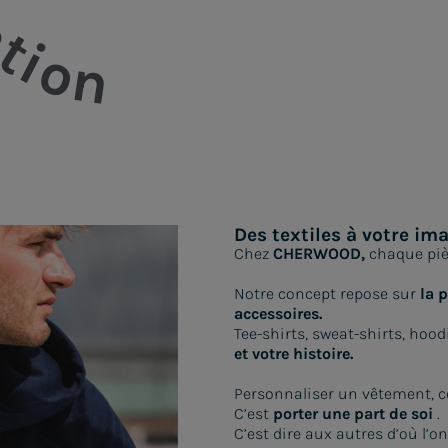
tion
andes de produits en personnalisation et ultra-personnal
tre le 1er et le 18 août
seront traitées
à partir du mercred
O
!
o
o
u
r
m
p
i
k
Des textiles à votre im
Chez
CHERWOOD,
chaque pièc
Notre concept repose sur
la 
accessoires.
Tee-shirts, sweat-shirts, hoo
et votre histoire.
Personnaliser un vêtement, ce
C’est
porter une part de soi
.
C’est dire aux autres d’où l’o