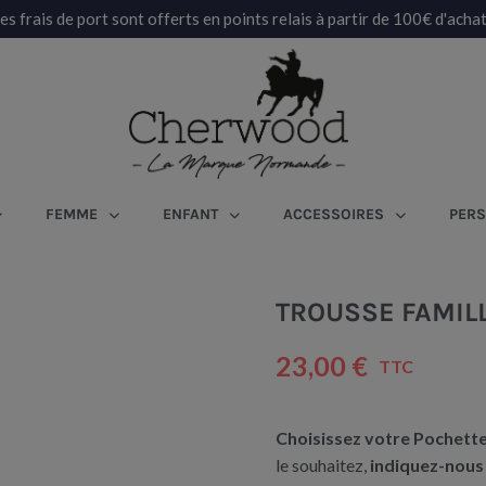
es frais de port sont offerts en points relais à partir de 100€ d'achat
FEMME
ENFANT
ACCESSOIRES
PERS
TROUSSE FAMIL
23,00 €
TTC
Choisissez votre Pochette
le souhaitez,
indiquez-nous