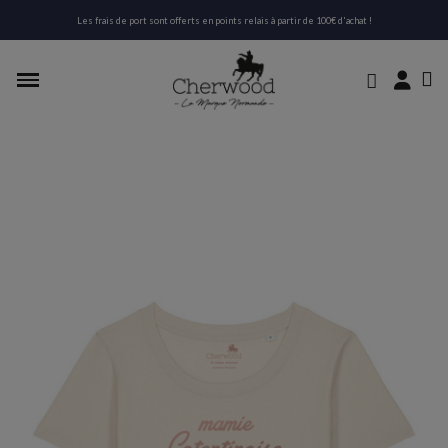
Les frais de port sont offerts en points relais à partir de 100€ d'achat !