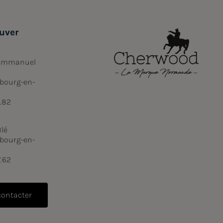
uver
 Emmanuel
bourg-en-
6.82
Blé
bourg-en-
7.62
contacter