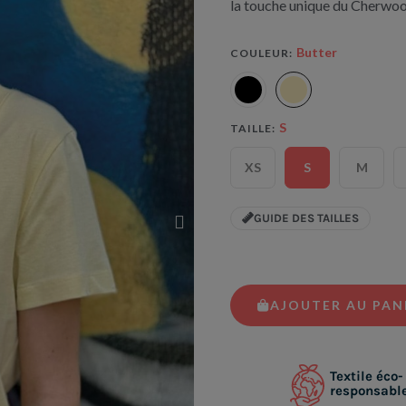
la touche unique du Cherwoo
Butter
COULEUR
S
TAILLE
XS
S
M
GUIDE DES TAILLES
AJOUTER AU PAN
Textile éco-
responsabl