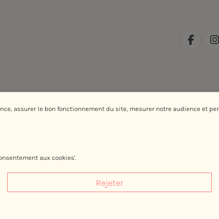
ence, assurer le bon fonctionnement du site, mesurer notre audience et pe
Avec le soutien de la Région Normandie
onsentement aux cookies'.
Rejeter
2017-2026, Cherwood