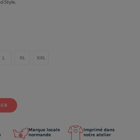
d Style.
L
XL
XXL
IER
Marque locale
Imprimé dans
e
normande
notre atelier