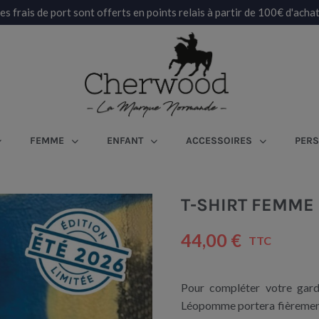
es frais de port sont offerts en points relais à partir de 100€ d'achat
FEMME
ENFANT
ACCESSOIRES
PERS
T-SHIRT FEMME
44,00 €
TTC
Pour compléter votre gard
Léopomme portera fièrement 