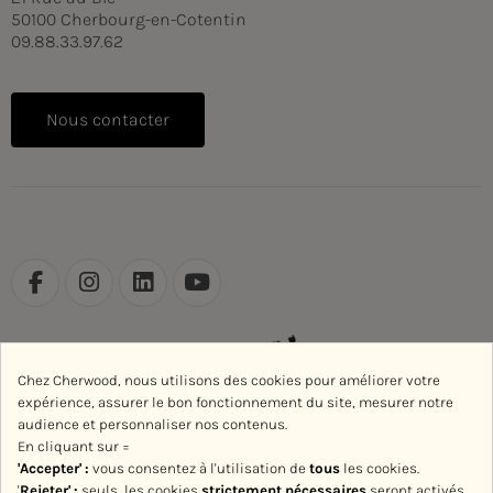
50100 Cherbourg-en-Cotentin
09.88.33.97.62
Nous contacter
Chez Cherwood, nous utilisons des cookies pour améliorer votre
expérience, assurer le bon fonctionnement du site, mesurer notre
audience et personnaliser nos contenus.
En cliquant sur =
'Accepter' :
vous consentez à l'utilisation de
tous
les cookies.
'
Rejeter
' :
seuls, les cookies
strictement nécessaires
seront activés.