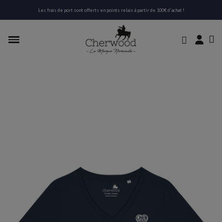
Les frais de port sont offerts en points relais à partir de 100€ d'achat !