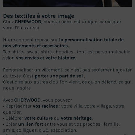
Des textiles à votre image
Chez
CHERWOOD,
chaque pièce est unique, parce que
vous l’êtes aussi.
Notre concept repose sur
la personnalisation totale de
nos vêtements et accessoires.
Tee-shirts, sweat-shirts, hoodies… tout est personnalisable
Produits
selon
vos envies et votre histoire.
personnalisés
Personnaliser un vêtement, ce n’est pas seulement ajouter
et
ultra-personnalisés
du texte. C’est
porter une part de soi
.
Les commandes de produits en personnalisation et ultra-personnalisation
C’est dire aux autres d’où l’on vient, ce qu’on défend, ce qui
passées
entre le 1er et le 18 août
seront traitées
à partir du mercredi 19 aoû
nous inspire.
O
k
i
p
o
m
u
r
o
!
Avec
CHERWOOD
, vous pouvez :
• Représenter
vos racines
: votre ville, votre village, votre
quartier.
• Célébrer
votre culture
ou
votre héritage.
• Créer
un lien fort
entre vous et vos proches : famille,
amis, collègues, club, association.