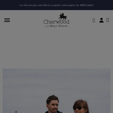
Les frais de port sont offerts en points relais à partir de 100€ d'achat !