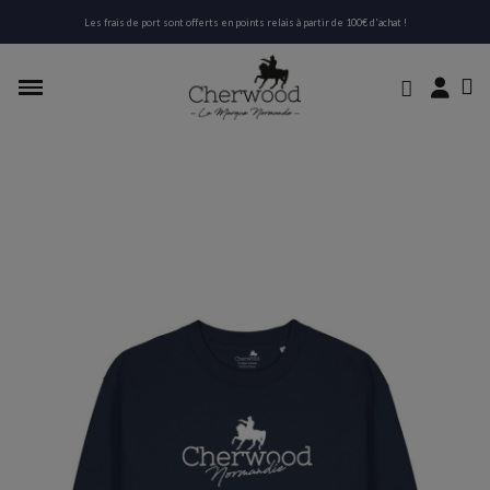
Les frais de port sont offerts en points relais à partir de 100€ d'achat !