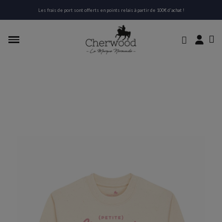
Les frais de port sont offerts en points relais à partir de 100€ d'achat !