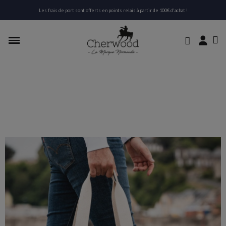
Les frais de port sont offerts en points relais à partir de 100€ d'achat !