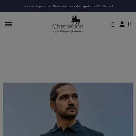
Les frais de port sont offerts en points relais à partir de 100€ d'achat !