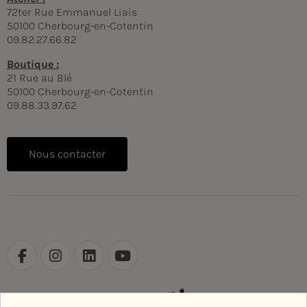
72ter Rue Emmanuel Liais
50100 Cherbourg-en-Cotentin
09.82.27.66.82
Boutique :
21 Rue au Blé
50100 Cherbourg-en-Cotentin
09.88.33.97.62
Nous contacter