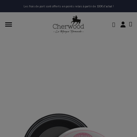
Les frais de port sont offerts en points relais à partir de 100€ d'achat !