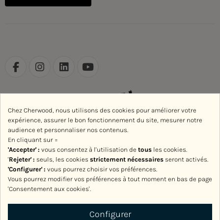
Chez Cherwood, nous utilisons des cookies pour améliorer votre
expérience, assurer le bon fonctionnement du site, mesurer notre
audience et personnaliser nos contenus.
En cliquant sur =
'Accepter' :
vous consentez à l'utilisation de
tous
les cookies.
'
Rejeter
' :
seuls, les cookies
strictement nécessaires
seront activés.
'Configurer' :
vous pourrez choisir vos préférences.
Vous pourrez modifier vos préférences à tout moment en bas de page
'Consentement aux cookies'.
Avec le soutien de la Région Normandie
Configurer