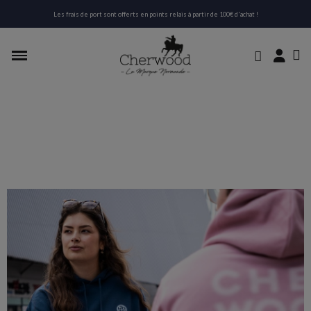
Les frais de port sont offerts en points relais à partir de 100€ d'achat !