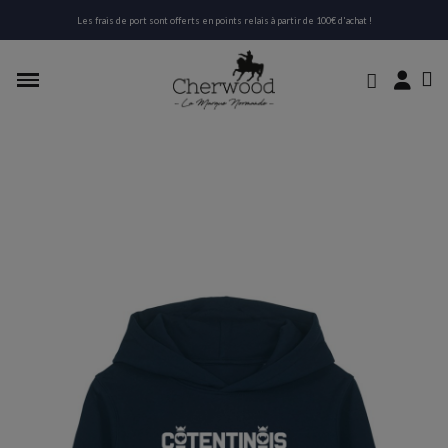
Les frais de port sont offerts en points relais à partir de 100€ d'achat !