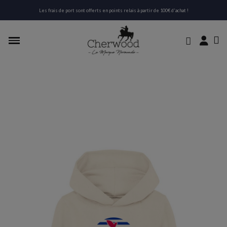
Les frais de port sont offerts en points relais à partir de 100€ d'achat !