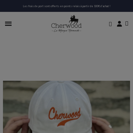
Les frais de port sont offerts en points relais à partir de 100€ d'achat !