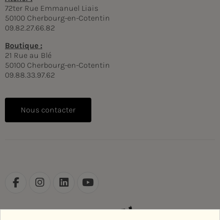
72ter Rue Emmanuel Liais
50100 Cherbourg-en-Cotentin
09.82.27.66.82
Boutique :
21 Rue au Blé
50100 Cherbourg-en-Cotentin
09.88.33.97.62
Nous contacter