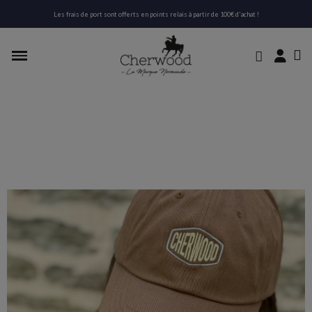
Les frais de port sont offerts en points relais à partir de 100€ d'achat !